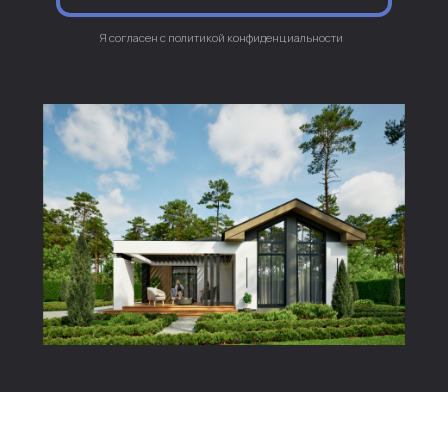
Блог в Instagram
Перейти
Vkontakte
Перейти
Проекты
AAA
О нас
AAA
Построенные дома
AAA
Услуги
Адрес
Ханты-Мансийск ул. Строителей, 115
ИНН 860104662016
Телефон